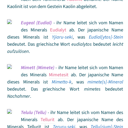
Kaolinit ist von dem Gestein Kaolin abgeleitet.
Eugeal (Eudial)
- ihr Name leitet sich vom Namen
des Minerals
Eudialyt
ab. Der japanische Name
dieses Minerals ist
Yjiaru-seki
, was
Eudial[ytos]-Stein
bedeutet. Das griechische Wort
eudialytos
bedeutet
leicht
aufzulösen
.
Mimett (Mimete)
- ihr Name leitet sich vom Namen
des Minerals
Mimetesit
ab. Der japanische Name
dieses Minerals ist
Mimetto-k
, was
mimete[s]-Mineral
bedeutet. Das griechische Wort
mimetes
bedeutet
Nachahmer
.
Telulu (Tellu)
- ihr Name leitet sich vom Namen des
Minerals
Tellurit
ab. Der japanische Name des
Minerals Tellurit ist
Teruru-seki
, was
Tellu[rium]-Stein