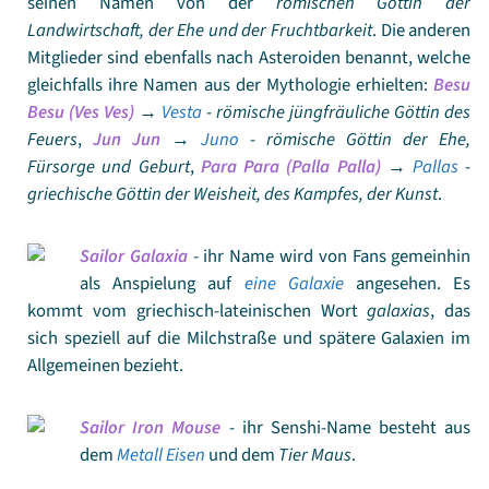
seinen Namen von der
römischen Göttin der
Landwirtschaft, der Ehe und der Fruchtbarkeit
. Die anderen
Mitglieder sind ebenfalls nach Asteroiden benannt, welche
gleichfalls ihre Namen aus der Mythologie erhielten:
Besu
Besu (Ves Ves)
→
Vesta
-
römische jüngfräuliche Göttin des
Feuers
,
Jun Jun
→
Juno
-
römische Göttin der Ehe,
Fürsorge und Geburt
,
Para Para (Palla Palla)
→
Pallas
-
griechische Göttin der Weisheit, des Kampfes, der Kunst
.
Sailor Galaxia
- ihr Name wird von Fans gemeinhin
als Anspielung auf
eine Galaxie
angesehen. Es
kommt vom griechisch-lateinischen Wort
galaxias
, das
sich speziell auf die Milchstraße und spätere Galaxien im
Allgemeinen bezieht.
Sailor Iron Mouse
- ihr Senshi-Name besteht aus
dem
Metall Eisen
und dem
Tier Maus
.