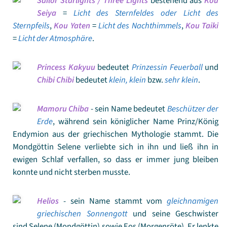
Sailor Starlights / Three Lights
bestehend aus
Kou
Seiya
=
Licht des Sternfeldes oder Licht des
Sternpfeils
,
Kou Yaten
=
Licht des Nachthimmels
,
Kou Taiki
=
Licht der Atmosphäre
.
Princess Kakyuu
bedeutet
Prinzessin Feuerball
und
Chibi Chibi
bedeutet
klein, klein
bzw.
sehr klein
.
Mamoru Chiba
- sein Name bedeutet
Beschützer der
Erde
, während sein königlicher Name Prinz/König
Endymion aus der griechischen Mythologie stammt. Die
Mondgöttin Selene verliebte sich in ihn und ließ ihn in
ewigen Schlaf verfallen, so dass er immer jung bleiben
konnte und nicht sterben musste.
Helios
- sein Name stammt vom
gleichnamigen
griechischen Sonnengott
und seine Geschwister
sind Selene (Mondgöttin) sowie Eos (Morgenröte). Er lenkte