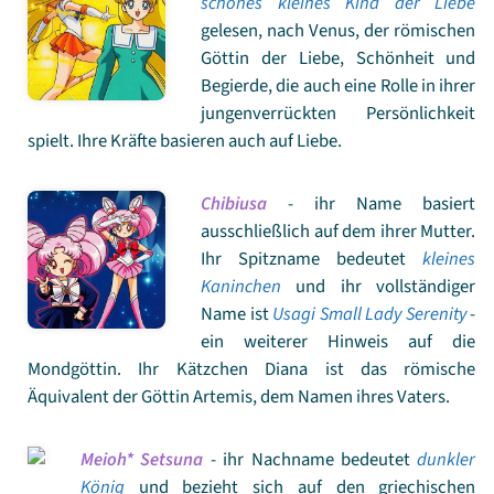
schönes kleines Kind der Liebe
gelesen, nach Venus, der römischen
Göttin der Liebe, Schönheit und
Begierde, die auch eine Rolle in ihrer
jungenverrückten Persönlichkeit
spielt. Ihre Kräfte basieren auch auf Liebe.
Chibiusa
- ihr Name basiert
ausschließlich auf dem ihrer Mutter.
Ihr Spitzname bedeutet
kleines
Kaninchen
und ihr vollständiger
Name ist
Usagi Small Lady Serenity
-
ein weiterer Hinweis auf die
Mondgöttin. Ihr Kätzchen Diana ist das römische
Äquivalent der Göttin Artemis, dem Namen ihres Vaters.
Meioh* Setsuna
- ihr Nachname bedeutet
dunkler
König
und bezieht sich auf den griechischen