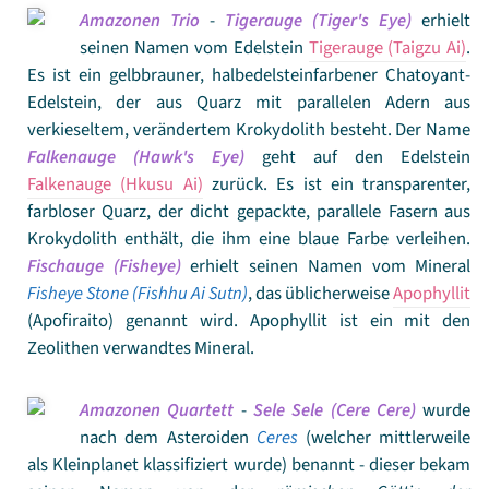
Amazonen Trio
-
Tigerauge (Tiger's Eye)
erhielt
seinen Namen vom Edelstein
Tigerauge (Taigzu Ai)
.
Es ist ein gelbbrauner, halbedelsteinfarbener Chatoyant-
Edelstein, der aus Quarz mit parallelen Adern aus
verkieseltem, verändertem Krokydolith besteht. Der Name
Falkenauge (Hawk's Eye)
geht auf den Edelstein
Falkenauge (Hkusu Ai)
zurück. Es ist ein transparenter,
farbloser Quarz, der dicht gepackte, parallele Fasern aus
Krokydolith enthält, die ihm eine blaue Farbe verleihen.
Fischauge (Fisheye)
erhielt seinen Namen vom Mineral
Fisheye Stone (Fishhu Ai Sutn)
, das üblicherweise
Apophyllit
(Apofiraito) genannt wird. Apophyllit ist ein mit den
Zeolithen verwandtes Mineral.
Amazonen Quartett
-
Sele Sele (Cere Cere)
wurde
nach dem Asteroiden
Ceres
(welcher mittlerweile
als Kleinplanet klassifiziert wurde) benannt - dieser bekam