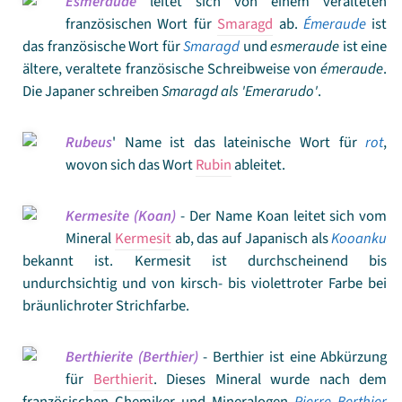
Esmeraude
leitet sich von einem veralteten
französischen Wort für
Smaragd
ab.
Émeraude
ist
das französische Wort für
Smaragd
und
esmeraude
ist eine
ältere, veraltete französische Schreibweise von
émeraude
.
Die Japaner schreiben
Smaragd als 'Emerarudo'
.
Rubeus
' Name ist das lateinische Wort für
rot
,
wovon sich das Wort
Rubin
ableitet.
Kermesite (Koan)
- Der Name Koan leitet sich vom
Mineral
Kermesit
ab, das auf Japanisch als
Kooanku
bekannt ist. Kermesit ist durchscheinend bis
undurchsichtig und von kirsch- bis violettroter Farbe bei
bräunlichroter Strichfarbe.
Berthierite (Berthier)
- Berthier ist eine Abkürzung
für
Berthierit
. Dieses Mineral wurde nach dem