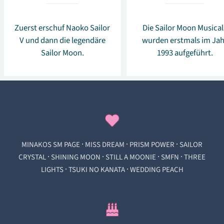
Zuerst erschuf Naoko Sailor
Die Sailor Moon Musical
V und dann die legendäre
wurden erstmals im Jah
Sailor Moon.
1993 aufgeführt.
·
·
·
MINAKOS SM PAGE
MISS DREAM
PRISM POWER
SAILOR
·
·
·
·
CRYSTAL
SHINING MOON
STILL A MOONIE
SMFN
THREE
·
·
LIGHTS
TSUKI NO KANATA
WEDDING PEACH