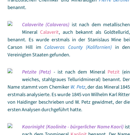
französischen Chemiker und Mineralogen
Pierre Berthier
benannt.
Calaverite (Calaveras)
ist nach dem metallischen
Mineral
Calaverit
, auch bekannt als Goldtellurid,
benannt. Es wurde erstmals in der Stanislaus Mine bei
Carson Hill im
Calaveras County (Kalifornien)
in den
Vereinigten Staaten gefunden.
Petzite (Petz)
- ist nach dem Mineral
Petzit
(ein
weiches, stahlgraues Telluridmineral) benannt. Der
Name stammt vom Chemiker
W. Petz
, der das Mineral 1845
erstmals analysierte. Es wurde 1845 von Wilhelm Karl Ritter
von Haidinger beschrieben und W. Petz gewidmet, der die
ersten Analysen durchgeführt hatte.
Kaorinight (Kaolinite - bürgerlicher Name Kaori)
ist
nach dem Tonmineral
Kaolinit
benannt. Der Name