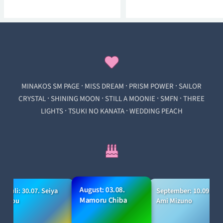
·
·
·
MINAKOS SM PAGE
MISS DREAM
PRISM POWER
SAILOR
·
·
·
·
CRYSTAL
SHINING MOON
STILL A MOONIE
SMFN
THREE
·
·
LIGHTS
TSUKI NO KANATA
WEDDING PEACH
August: 03.08.
Juli: 30.07. Seiya
September: 10.09.
Mamoru Chiba
Kou
Ami Mizuno