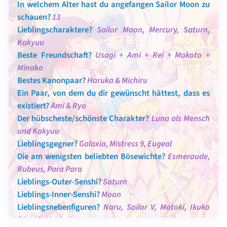
In welchem Alter hast du angefangen Sailor Moon zu
schauen?
13
Lieblingscharaktere?
Sailor Moon, Mercury, Saturn,
Kakyuu
Beste Freundschaft?
Usagi + Ami + Rei + Makoto +
Minako
Bestes Kanonpaar?
Haruka & Michiru
Ein Paar, von dem du dir gewünscht hättest, dass es
existiert?
Ami & Ryo
Der hübscheste/schönste Charakter?
Luna als Mensch
und Kakyuu
Lieblingsgegner?
Galaxia, Mistress 9, Eugeal
Die am wenigsten beliebten Bösewichte?
Esmeraude,
Rubeus, Para Para
Lieblings-Outer-Senshi?
Saturn
Lieblings-Inner-Senshi?
Moon
Lieblingsnebenfiguren?
Naru, Sailor V, Motoki, Ikuko
(Usagis Mutter)