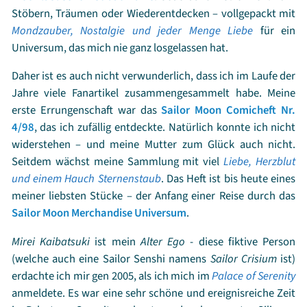
Stöbern, Träumen oder Wiederentdecken – vollgepackt mit
Mondzauber, Nostalgie und jeder Menge Liebe
für ein
Universum, das mich nie ganz losgelassen hat.
Daher ist es auch nicht verwunderlich, dass ich im Laufe der
Jahre viele Fanartikel zusammengesammelt habe. Meine
erste Errungenschaft war das
Sailor Moon Comicheft Nr.
4/98
, das ich zufällig entdeckte. Natürlich konnte ich nicht
widerstehen – und meine Mutter zum Glück auch nicht.
Seitdem wächst meine Sammlung mit viel
Liebe, Herzblut
und einem Hauch Sternenstaub
. Das Heft ist bis heute eines
meiner liebsten Stücke – der Anfang einer Reise durch das
Sailor Moon Merchandise Universum
.
Mirei Kaibatsuki
ist mein
Alter Ego
- diese fiktive Person
(welche auch eine Sailor Senshi namens
Sailor Crisium
ist)
erdachte ich mir gen 2005, als ich mich im
Palace of Serenity
anmeldete. Es war eine sehr schöne und ereignisreiche Zeit