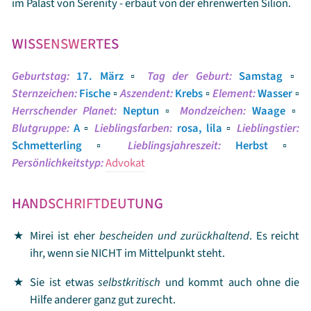
im Palast von Serenity - erbaut von der ehrenwerten Silion.
WISSENSWERTES
Geburtstag:
17. März
▫️
Tag der Geburt:
Samstag
▫️
Sternzeichen:
Fische
▫️
Aszendent:
Krebs
▫️
Element:
Wasser
▫️
Herrschender Planet:
Neptun
▫️
Mondzeichen:
Waage
▫️
Blutgruppe:
A
▫️
Lieblingsfarben:
rosa, lila
▫️
Lieblingstier:
Schmetterling
▫️
Lieblingsjahreszeit:
Herbst
▫️
Persönlichkeitstyp:
Advokat
HANDSCHRIFTDEUTUNG
Mirei ist eher
bescheiden und zurückhaltend
. Es reicht
ihr, wenn sie NICHT im Mittelpunkt steht.
Sie ist etwas
selbstkritisch
und kommt auch ohne die
Hilfe anderer ganz gut zurecht.