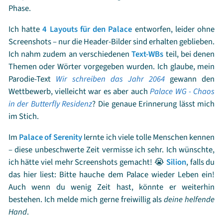
200, als Galaxia nach Usagis Hand greift und Usagi
Phase.
daraufhin wieder mit ihren Freundinnen und Mamoru
Ich hatte
4 Layouts für den Palace
entworfen, leider ohne
vereint ist.
Screenshots – nur die Header-Bilder sind erhalten geblieben.
Lieblingsmusical?
Starlights! Ryuusei Densetsu! - 2003
Ich nahm zudem an verschiedenen
Text-WBs
teil, bei denen
Moment, der dich zum Weinen bringt?
Es gibt sooooo
Themen oder Wörter vorgegeben wurden. Ich glaube, mein
viele, aber ich beschränke mich auf Episode 125, als
Parodie-Text
Wir schreiben das Jahr 2064
gewann den
Sailor Moon sich in Super Sailor Moon verwandeln will
Wettbewerb, vielleicht war es aber auch
Palace WG - Chaos
und es zuerst nicht klappt. T_T
in der Butterfly Residenz
? Die genaue Erinnerung lässt mich
Lieblingsstaffel?
Sailor Moon S (3. Staffel)
im Stich.
Unbeliebteste Staffel?
Sailor Moon SuperS (4. Staffel)
Der lustigste Sailor Moon Moment?
Es gibt sooooo
Im
Palace of Serenity
lernte ich viele tolle Menschen kennen
viele, aber ich beschränke mich auf Episode 136, als Rei
– diese unbeschwerte Zeit vermisse ich sehr. Ich wünschte,
Mamoru nackt sieht.
ich hätte viel mehr Screenshots gemacht! 😭
Silion
, falls du
Bestes Gegnerteam?
Death Busters
das hier liest: Bitte hauche dem Palace wieder Leben ein!
Senshi, der du am ähnlichsten bist?
Moon
Auch wenn du wenig Zeit hast, könnte er weiterhin
Senshi, der du am wenigsten ähnelst?
Uranus
bestehen. Ich melde mich gerne freiwillig als
deine helfende
Senshi oder Starlights?
Senshi
Hand
.
Lieblingsmondkatze?
alle drei =^.^=