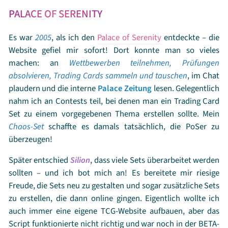
Am besten gekleidete Senshi?
Sailor Moon in der 3.
PALACE OF SERENITY
Staffel - wegen der Brosche
Bester Outer Senshi Angriff?
Pluto: Dead Scream!
Es war
2005
, als ich den
Palace of Serenity
entdeckte – die
Bester Inner Senshi Angriff?
Moon: Rainbow Moon
Website gefiel mir sofort! Dort konnte man so vieles
Heartache!
machen: an
Wettbewerben teilnehmen, Prüfungen
Lieblingsfolge?
Um es kurz zu machen: alle, an denen
absolvieren, Trading Cards sammeln und tauschen
, im Chat
Masahiro Andō seine Hände nicht im Spiel hatte.
plaudern und die interne
Palace Zeitung
lesen. Gelegentlich
Manga oder Anime?
beides
nahm ich an Contests teil, bei denen man ein Trading Card
Was gefällt dir am besten: Crystal, Eternal oder
Set zu einem vorgegebenen Thema erstellen sollte. Mein
Cosmos?
Crystal Staffel 3 und Cosmos
Chaos-Set
schaffte es damals tatsächlich, die PoSer zu
Sailor Moon-Folgen subbed (Untertitel) oder dubbed
überzeugen!
(synchronisiert)?
synchronisiert
Am schlechtesten gekleidete Senshi?
Starlights - sorry
Später entschied
Silion
, dass viele Sets überarbeitet werden
Sailor Moon Moment, der dich aufregt?
Episode 86, als
sollten – und ich bot mich an! Es bereitete mir riesige
Saphir getötet wurde. WIESO?! So unnötig... *sniff*
Freude, die Sets neu zu gestalten und sogar zusätzliche Sets
Lieblingsfilm?
Sailor Moon R - Gefährliche Blumen
zu erstellen, die dann online gingen. Eigentlich wollte ich
Sailor Moon Moment, der dich glücklich macht?
Es
auch immer eine eigene TCG-Website aufbauen, aber das
gibt viele, aber ich beschränke mich auf einen: Episode
Script funktionierte nicht richtig und war noch in der BETA-