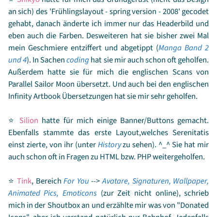
mich böse an, warum nur? Als ich auf Augenhöhe mit ihr war
Die Klingel schelte und Mirei hinkte zur Tür, um diese zu
an sich) des 'Frühlingslayout - spring version - 2008' gecodet
bat sie mich, nicht so laut zu keuchen, da dies hier immerhin
öffnen. Silion stand ihr gegenüber, die Vermieterin, gerufen
gehabt, danach änderte ich immer nur das Headerbild und
ein Ort der Ruhe wäre. Ich zog eine Augenbraue nach oben,
von den sich beklagenden Mietern. Mirei lächelte verschämt
eben auch die Farben. Desweiteren hat sie bisher zwei Mal
sie tat es mir gleich. Dann seufzte ich, für eine Debatte hatte
und Silion ging an ihr vorbei, die anderen Mädchen standen
mein Geschmiere entziffert und abgetippt (
Manga Band 2
ich heute einfach nicht die Kraft. Ich setzte mich an einen
auf und schauten bedrückt zu Boden.
Wer war das?
Alle
und 4
). In Sachen
coding
hat sie mir auch schon oft geholfen.
Tisch und Shikyo brachte mir eine Tasse Tee.
fingen an zu stottern und schilderten ihr die verrücktesten
Du weißt ja,
Außerdem hatte sie für mich die englischen Scans von
ich meine es nicht so.
Geschichten, doch keiner einzigen schenkte sie glauben, bis
Flüsterte sie und lächelte mich an. Ich
Parallel Sailor Moon übersetzt. Und auch bei den englischen
war neidisch auf sie, ihre Falten waren nämlich nicht so stark
Rey endlich mit der Sprache rausrückte. Wutentbrannt und
Infinity Artbook Übersetzungen hat sie mir sehr geholfen.
ausgeprägt wie meine. Schon seit einer längeren Zeit denke
voller Zorn jagte Silion die Mädchen durch die Wohnung,
ich über eine Botox Behandlung nach. Warum? Aurora ließ
nicht fassend, wie vier erwachsene junge Frauen sich so
⭐
Silion
hatte für mich einige Banner/Buttons gemacht.
sich damit behandeln und ihr Gesicht sieht 20 Jahre jünger
aufführen konnten.
Ebenfalls stammte das erste Layout,welches Serenitatis
aus. Sie schrieb darüber einen exklusiven Artikel in der
einst zierte, von ihr (unter
History
zu sehen). ^_^ Sie hat mir
Palace Reports und irgendwie sehen seit dem die meisten
auch schon oft in Fragen zu HTML bzw. PHP weitergeholfen.
Redakteure um einige Jahre jünger aus.
⭐
Tink
, Bereich
For You
-->
Avatare, Signaturen, Wallpaper,
Plötzlich vernahm ich einen Schmerz in meinem Oberarm,
Animated Pics, Emoticons
(zur Zeit nicht online), schrieb
dann in dem Unterarm. Die Welt um mich herum wurde
mich in der Shoutbox an und erzählte mir was von "Donated
plötzlich grau, anscheinend holte mich nun der Palace Geist