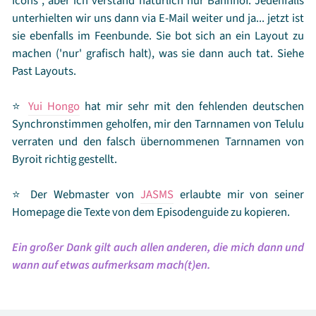
Icons", aber ich verstand natürlich nur Bahnhof. Jedenfalls
zu sich.
Aufwachen!
Hörte ich jemanden brüllen und auf
unterhielten wir uns dann via E-Mail weiter und ja... jetzt ist
einmal lag ich auf einer Wiese.
Ja sag mal, was soll denn
sie ebenfalls im Feenbunde. Sie bot sich an ein Layout zu
das?! Wir waren vor einer Stunde verabredet, um die Schüler-
machen ('nur' grafisch halt), was sie dann auch tat. Siehe
und Kriegerprüfungen durchzuschauen und du hast nichts
Past Layouts.
besseres zu tun als zu schlafen?! Ich bin enttäuscht von dir!
Verwirrt schaute ich in Cassidys Gesicht, sie sah so jung aus.
⭐
Yui Hongo
hat mir sehr mit den fehlenden deutschen
Hektisch kramte ich in meiner Tasche rum, nach mir endlos
Synchronstimmen geholfen, mir den Tarnnamen von Telulu
vorkommenden Sekunden fand ich endlich meinen
verraten und den falsch übernommenen Tarnnamen von
Handspiegel und schaute hinein. Welch Freude mich doch
Byroit richtig gestellt.
überkam, ich war jung und keine alte, runzlige Frau.
Überglücklich umarmte ich Cassidy, diese war völlig perplex,
⭐ Der Webmaster von
JASMS
erlaubte mir von seiner
also erzählte ich ihr von meinem Traum. Auf einmal
Homepage die Texte von dem Episodenguide zu kopieren.
verpasste sie mir eine Kopfnuss und ich fragte, wofür die
war.
Ich zitiere.
Sprach Cassidy.
Ich bin eh lieber
Ein großer Dank gilt auch allen anderen, die mich dann und
woanders als hier.
Damit meinte sie die Stelle in meinem
wann auf etwas aufmerksam mach(t)en.
Traum, wo ich sagte, dass ich lieber sonst wo wäre als im
Palace of Serenity, was natürlich völlig absurd ist!
Aber