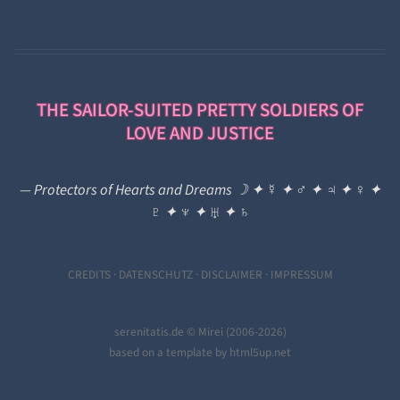
THE SAILOR-SUITED PRETTY SOLDIERS OF
LOVE AND JUSTICE
— Protectors of Hearts and Dreams ☽ ✦ ☿ ✦ ♂ ✦ ♃ ✦ ♀ ✦
♇ ✦ ♆ ✦ ♅ ✦ ♄
CREDITS
·
DATENSCHUTZ
·
DISCLAIMER
·
IMPRESSUM
serenitatis.de © Mirei (
2006-2026)
based on a template by html5up.net