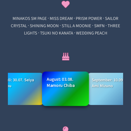
·
·
·
MINAKOS SM PAGE
MISS DREAM
PRISM POWER
SAILOR
·
·
·
·
CRYSTAL
SHINING MOON
STILL A MOONIE
SMFN
THREE
·
·
LIGHTS
TSUKI NO KANATA
WEDDING PEACH
August: 03.08.
Juli: 30.07. Seiya
September: 10.09.
Mamoru Chiba
Kou
Ami Mizuno