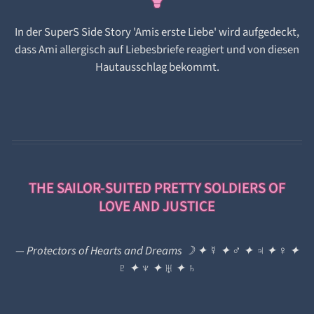
In der SuperS Side Story 'Amis erste Liebe' wird aufgedeckt,
dass Ami allergisch auf Liebesbriefe reagiert und von diesen
Hautausschlag bekommt.
THE SAILOR-SUITED PRETTY SOLDIERS OF
LOVE AND JUSTICE
— Protectors of Hearts and Dreams ☽ ✦ ☿ ✦ ♂ ✦ ♃ ✦ ♀ ✦
♇ ✦ ♆ ✦ ♅ ✦ ♄