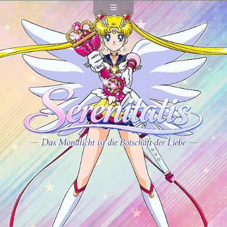
Black Moon Clan
Death Busters
Dead Moon Circus
Sailor Galaxia
Verbündete
Nebencharas
Minirollen
Wissenswertes
Extras
Galerie