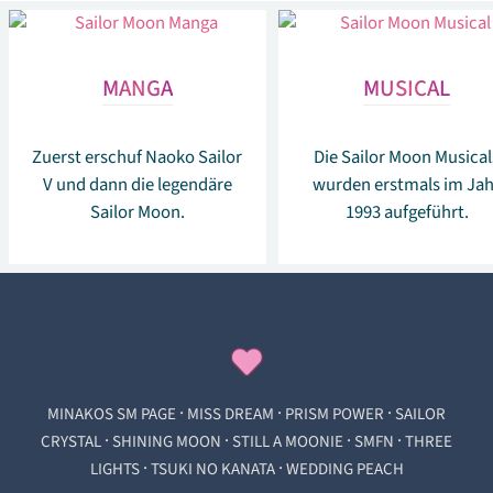
MANGA
MUSICAL
Zuerst erschuf Naoko Sailor
Die Sailor Moon Musical
V und dann die legendäre
wurden erstmals im Jah
Sailor Moon.
1993 aufgeführt.
·
·
·
MINAKOS SM PAGE
MISS DREAM
PRISM POWER
SAILOR
·
·
·
·
CRYSTAL
SHINING MOON
STILL A MOONIE
SMFN
THREE
·
·
LIGHTS
TSUKI NO KANATA
WEDDING PEACH