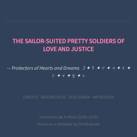
THE SAILOR-SUITED PRETTY SOLDIERS OF
LOVE AND JUSTICE
— Protectors of Hearts and Dreams ☽ ✦ ☿ ✦ ♂ ✦ ♃ ✦ ♀ ✦
♇ ✦ ♆ ✦ ♅ ✦ ♄
CREDITS
·
DATENSCHUTZ
·
DISCLAIMER
·
IMPRESSUM
serenitatis.de © Mirei (
2006-2026)
based on a template by html5up.net